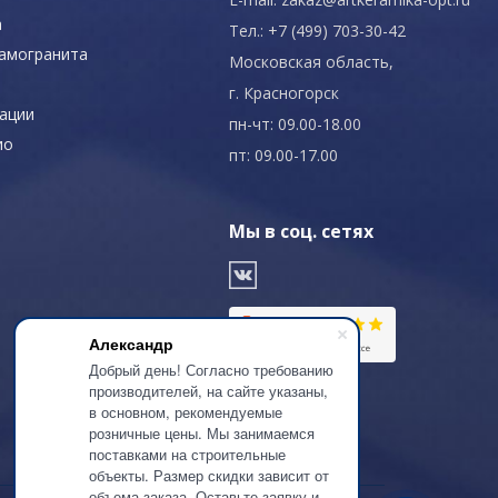
а
Тел.: +7 (499) 703-30-42
рамогранита
Московская область,
г. Красногорск
ации
пн-чт: 09.00-18.00
ио
пт: 09.00-17.00
Мы в соц. сетях
Александр
Добрый день! Согласно требованию
производителей, на сайте указаны,
в основном, рекомендуемые
розничные цены. Мы занимаемся
поставками на строительные
объекты. Размер скидки зависит от
объема заказа. Оставьте заявку и