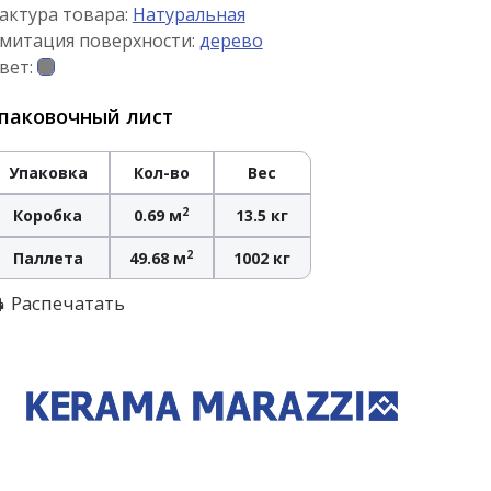
актура товара:
Натуральная
митация поверхности:
дерево
вет:
паковочный лист
Упаковка
Кол-во
Вес
2
Коробка
0.69 м
13.5 кг
2
Паллета
49.68 м
1002 кг
Распечатать