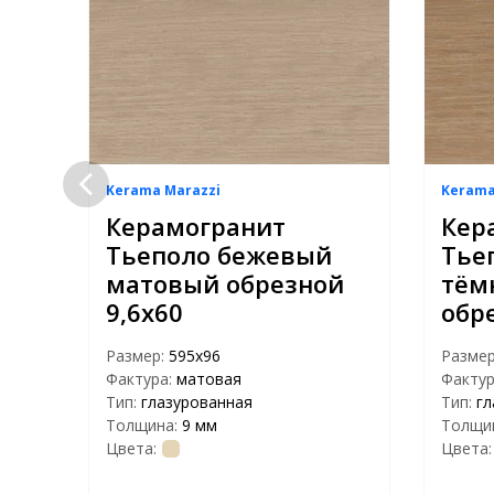
Kerama Marazzi
Kerama
1
Керамогранит
Кер
й
Тьеполо бежевый
Тье
матовый обрезной
тём
9,6х60
обр
Размер:
595х96
Разме
Фактура:
матовая
Фактур
Тип:
глазурованная
Тип:
гл
Толщина:
9 мм
Толщи
Цвета:
Цвета: