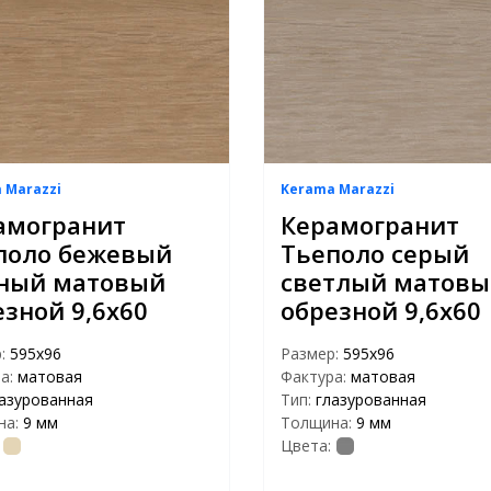
 Marazzi
Kerama Marazzi
амогранит
Керамогранит
поло бежевый
Тьеполо серый
ный матовый
светлый матов
езной 9,6х60
обрезной 9,6х60
р:
595х96
Размер:
595х96
а:
матовая
Фактура:
матовая
азурованная
Тип:
глазурованная
на:
9 мм
Толщина:
9 мм
Цвета: