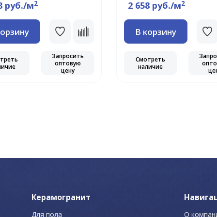
2
2
8 руб./м
2 658 руб./м
корзину
В корзину
Запросить
Запро
треть
Смотреть
оптовую
опто
личие
наличие
цену
це
Керамогранит
Навига
Для пола
О компан