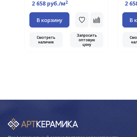
2
2 658 руб./м
2 65
В корзину
В 
ть
ю
Запросить
Смотреть
Смо
оптовую
наличие
на
цену