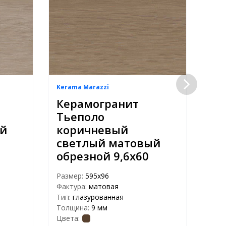
Kerama Marazzi
Kera
Керамогранит
Ке
Тьеполо
Ть
ый
коричневый
ко
светлый матовый
ма
обрезной 9,6х60
9,
Размер:
595х96
Раз
Фактура:
матовая
Факт
Тип:
глазурованная
Тип:
Толщина:
9 мм
Тол
Цвета:
Цвет