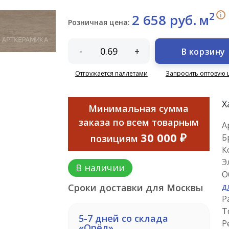
2
i
2 658 руб.
м
Розничная цена:
-
+
В корзину
Отгружается паллетами
Запросить оптовую 
Х
Минимальная сумма
заказа по всем товарным
А
30 000 ₽
Б
позициям
К
Э
В наличии
О
д
Сроки доставки для Москвы
Р
Т
5-7 дней со склада
Р
«Орёл»