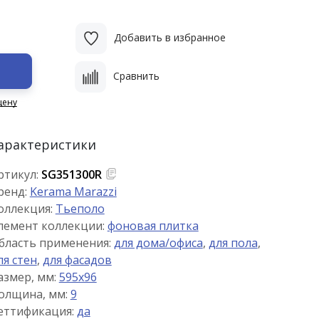
Добавить в избранное
Сравнить
цену
арактеристики
ртикул:
SG351300R
ренд:
Kerama Marazzi
оллекция:
Тьеполо
лемент коллекции:
фоновая плитка
бласть применения:
для дома/офиса
,
для пола
,
ля стен
,
для фасадов
азмер, мм:
595x96
олщина, мм:
9
еттификация:
да