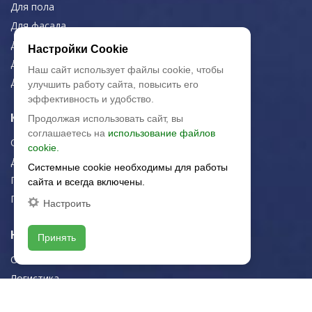
Для пола
Для фасада
Для дома/офиса
Настройки Cookie
Для МОП
Наш сайт использует файлы cookie, чтобы
Для улицы
улучшить работу сайта, повысить его
эффективность и удобство.
Керамическая плитка
Продолжая использовать сайт, вы
соглашаетесь на
использование файлов
Строительная плитка
cookie.
Для дома/офиса
Системные cookie необходимы для работы
Плитка для стен
сайта и всегда включены.
Плитка для пола
Настроить
Навигация
Принять
О компании
Логистика
Резка керамогранита