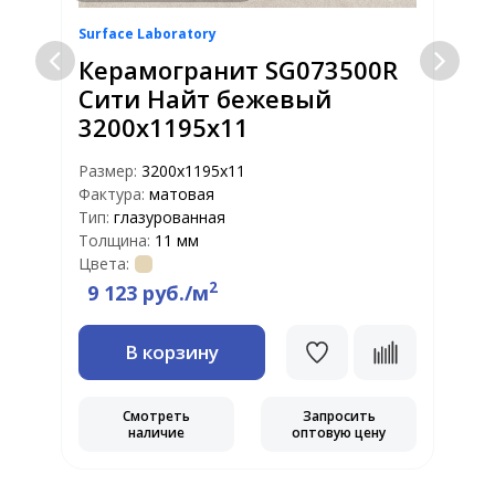
Surface Laboratory
S
Керамогранит SG073500R
Сити Найт бежевый
3200х1195х11
Размер:
3200х1195х11
Р
Фактура:
матовая
Ф
Тип:
глазурованная
Т
Толщина:
11 мм
Т
Цвета:
Ц
2
9 123 руб./м
В корзину
Смотреть
Запросить
наличие
оптовую цену