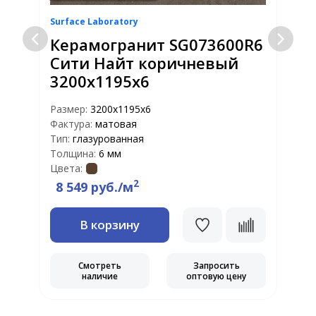
Surface Laboratory
S
Керамогранит SG073600R6
Сити Найт коричневый
3200х1195х6
Размер:
3200х1195х6
Р
Фактура:
матовая
Ф
Тип:
глазурованная
Т
Толщина:
6 мм
Т
Цвета:
Ц
2
8 549 руб./м
В корзину
Смотреть
Запросить
наличие
оптовую цену