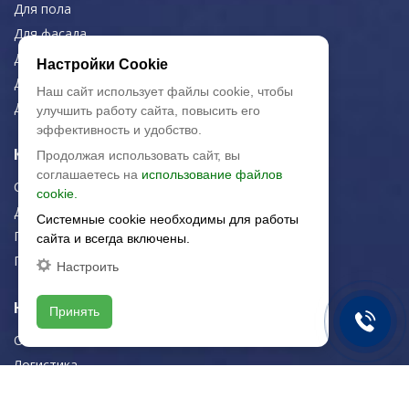
Для пола
Для фасада
Для дома/офиса
Настройки Cookie
Для МОП
Наш сайт использует файлы cookie, чтобы
Для улицы
улучшить работу сайта, повысить его
эффективность и удобство.
Керамическая плитка
Продолжая использовать сайт, вы
соглашаетесь на
использование файлов
Строительная плитка
cookie.
Для дома/офиса
Системные cookie необходимы для работы
Плитка для стен
сайта и всегда включены.
Плитка для пола
Настроить
Навигация
Принять
О компании
Логистика
Резка керамогранита