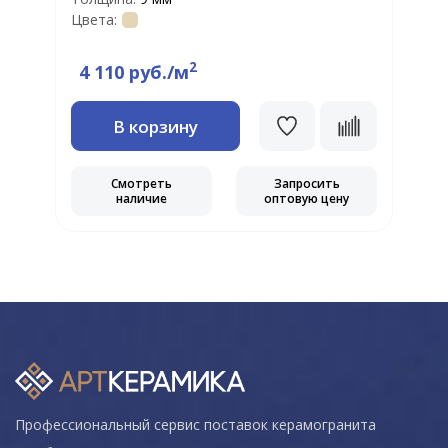
Т
Цвета:
Т
Ц
2
4 110 руб./м
В корзину
Смотреть
Запросить
наличие
оптовую цену
Профессиональный сервис поставок керамогранита