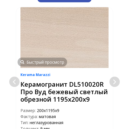
Быстрый просмотр
Kerama Marazzi
K
Керамогранит DL510020R
Про Вуд бежевый светлый
обрезной 1195х200х9
Размер:
200х1195х9
Фактура:
матовая
Р
Тип:
неглазурованная
Ф
Толщина:
9 мм