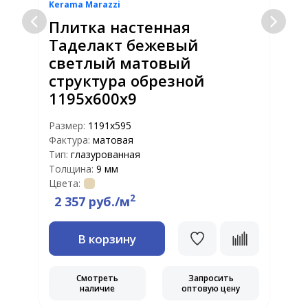
Kerama Marazzi
K
й
Плитка настенная
Таделакт бежевый
светлый матовый
структура обрезной
1195x600x9
Р
Ф
Размер:
1191x595
Т
Фактура:
матовая
Т
Тип:
глазурованная
Ц
Толщина:
9 мм
Цвета:
2
2 357 руб./м
В корзину
Смотреть
Запросить
наличие
оптовую цену