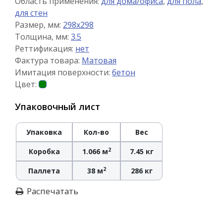
Область применения:
для дома/офиса
,
для пола
,
для стен
Размер, мм:
298x298
Толщина, мм:
3.5
Реттификация:
нет
Фактура товара:
Матовая
Имитация поверхности:
бетон
Цвет:
Упаковочный лист
Упаковка
Кол-во
Вес
2
Коробка
1.066 м
7.45 кг
2
Паллета
38 м
286 кг
Распечатать