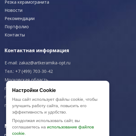
Резка керамогранита
Новости
Рекомендации
Портфолио
Контакты
Контактная информация
E-mail:
zakaz@artkeramika-opt.ru
Тел.: +7 (499) 703-30-42
Московская область,
г. Красногорск
Настройки Cookie
пн-чт: 09.00-18.00
Наш сайт использует файлы cookie, чтобы
пт: 09.00-17.00
улучшить работу сайта, повысить его
эффективность и удобство.
Продолжая использовать сайт, вы
Мы в соц. сетях
соглашаетесь на
использование файлов
cookie.