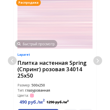
Распродажа
Быстрый просмотр
Laparet
L
Плитка настенная Spring
(Спринг) розовая 34014
25х50
Р
Т
Размер:
500х250
Ц
Тип:
глазурованная
Цвета:
2
490 руб./м
2
1290 руб./м