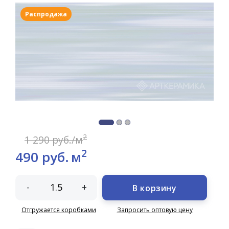
Распродажа
2
1 290 руб./м
2
490 руб.
м
-
+
В корзину
Отгружается коробками
Запросить оптовую цену