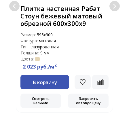
Плитка настенная Рабат
Стоун бежевый матовый
обрезной 600x300x9
Размер:
595x300
Р
Фактура:
матовая
Ф
Тип:
глазурованная
Т
Толщина:
9 мм
Т
Цвета:
Ц
2
2 023 руб./м
В корзину
Смотреть
Запросить
наличие
оптовую цену