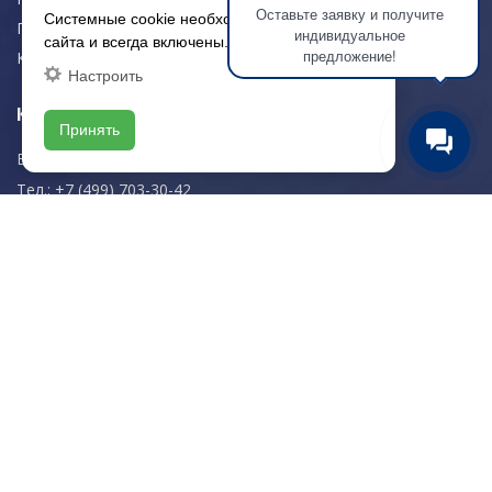
Оставьте заявку и получите
Системные cookie необходимы для работы
Портфолио
индивидуальное
сайта и всегда включены.
предложение!
Контакты
Настроить
Контактная информация
Принять
E-mail:
zakaz@artkeramika-opt.ru
Тел.: +7 (499) 703-30-42
Московская область,
г. Красногорск
пн-чт: 09.00-18.00
пт: 09.00-17.00
Мы в соц. сетях