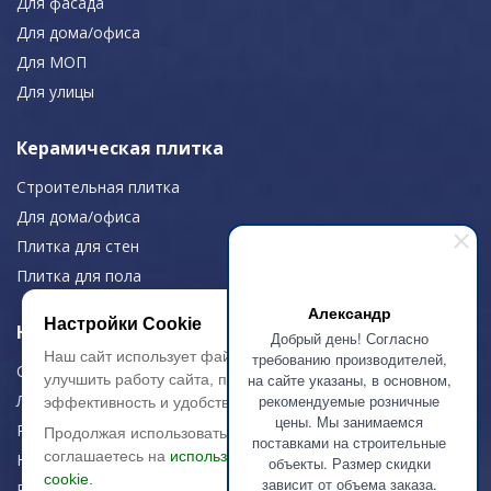
Для фасада
Для дома/офиса
Для МОП
Для улицы
Керамическая плитка
Строительная плитка
Для дома/офиса
Плитка для стен
Плитка для пола
Александр
Настройки Cookie
Навигация
Добрый день! Согласно
Наш сайт использует файлы cookie, чтобы
требованию производителей,
О компании
на сайте указаны, в основном,
улучшить работу сайта, повысить его
рекомендуемые розничные
Логистика
эффективность и удобство.
цены. Мы занимаемся
Резка керамогранита
Продолжая использовать сайт, вы
поставками на строительные
соглашаетесь на
использование файлов
Новости
объекты. Размер скидки
cookie.
зависит от объема заказа.
Рекомендации