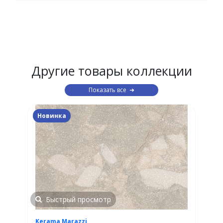
Другие товары коллекции
Показать все
Новинка
Быстрый просмотр
Kerama Marazzi
K