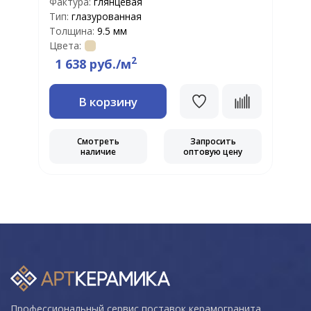
Фактура:
глянцевая
Т
Тип:
глазурованная
Ц
Толщина:
9.5 мм
Цвета:
2
1 638 руб./м
В корзину
Смотреть
Запросить
наличие
оптовую цену
Профессиональный сервис поставок керамогранита