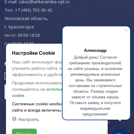
E-mail:
zakaz@artkeramika-opt.ru
Тел.: +7 (499) 703-30-42
Московская область,
г. Красногорск
пн-чт: 09.00-18.00
пт: 09.00-17.00
Александр
Настройки Cookie
Добрый день! Согласно
Наш сайт использует файлы cookie, чтобы
требованию производителей,
Мы в соц. сетях
на сайте указаны, в основном,
улучшить работу сайта, повысить его
рекомендуемые розничные
эффективность и удобство.
цены. Мы занимаемся
Продолжая использовать сайт, вы
поставками на строительные
соглашаетесь на
использование файлов
объекты. Размер скидки
cookie.
зависит от объема заказа.
Оставьте заявку и получите
Системные cookie необходимы для работы
индивидуальное
сайта и всегда включены.
предложение!
Настроить
© 2003-2026 «Арткерамика». Все права защищены.
Карта сайта