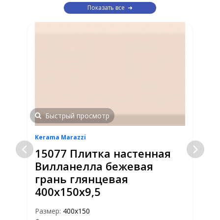
Показать все
Быстрый просмотр
Kerama Marazzi
K
15077 Плитка настенная
Вилланелла бежевая
грань глянцевая
400х150х9,5
Р
Ф
Размер:
400х150
Т