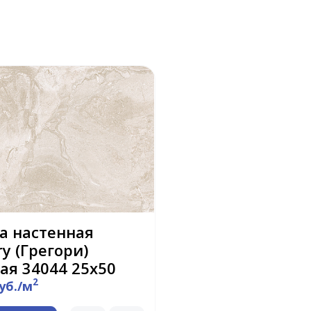
а настенная
y (Грегори)
ая 34044 25х50
2
руб./м