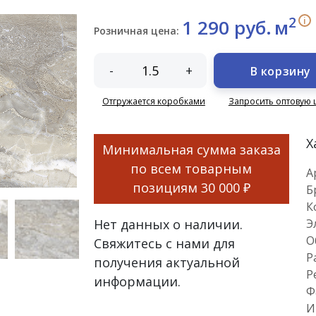
2
i
1 290 руб.
м
Розничная цена:
-
+
В корзину
Отгружается коробками
Запросить оптовую 
Х
Минимальная сумма заказа
по всем товарным
А
позициям
30 000 ₽
Б
К
Нет данных о наличии.
Э
О
Свяжитесь с нами для
Р
получения актуальной
Р
информации.
Ф
И