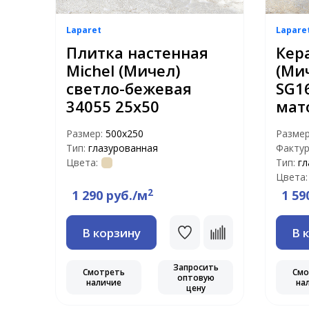
Laparet
Lapare
Плитка настенная
Кер
Michel (Мичел)
(Ми
светло-бежевая
SG1
34055 25х50
мат
Размер:
500х250
Разме
Тип:
глазурованная
Фактур
Цвета:
Тип:
гл
Цвета:
2
1 290 руб./м
1 59
В корзину
В 
Запросить
Смотреть
Смо
оптовую
наличие
на
цену