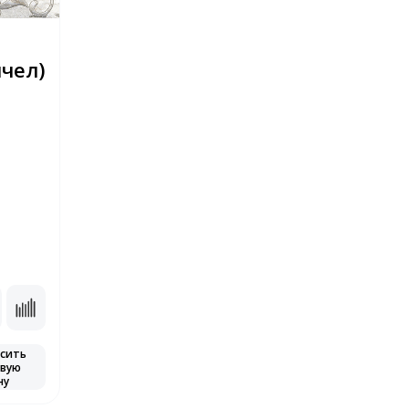
ичел)
сить
вую
ну