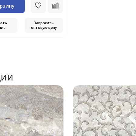
орзину
реть
Запросить
чие
оптовую цену
ции