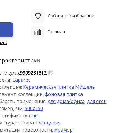
Добавить в избранное
Сравнить
цену
арактеристики
ртикул:
х9999281812
ренд:
Laparet
оллекция:
Керамическая плитка Мишель
лемент коллекции:
фоновая плитка
бласть применения:
для дома/офиса
,
для стен
азмер, мм:
500x250
еттификация:
нет
актура товара:
Глянцевая
митация поверхности:
мрамор