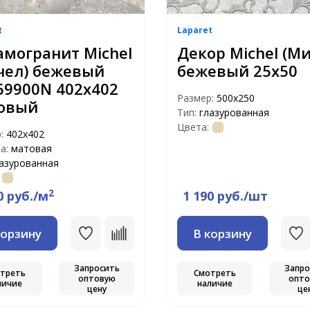
t
Laparet
амогранит Michel
Декор Michel (М
чел) бежевый
бежевый 25х50
69900N 402x402
Размер:
500х250
овый
Тип:
глазурованная
Цвета:
р:
402x402
а:
матовая
азурованная
2
0 руб./м
1 190 руб./шт
корзину
В корзину
Запросить
Запро
треть
Смотреть
оптовую
опто
личие
наличие
цену
це