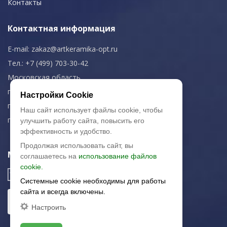
Контакты
Контактная информация
E-mail:
zakaz@artkeramika-opt.ru
Тел.: +7 (499) 703-30-42
Московская область,
г. Красногорск
Настройки Cookie
пн-чт: 09.00-18.00
Наш сайт использует файлы cookie, чтобы
пт: 09.00-17.00
улучшить работу сайта, повысить его
эффективность и удобство.
Продолжая использовать сайт, вы
Мы в соц. сетях
соглашаетесь на
использование файлов
cookie.
Системные cookie необходимы для работы
сайта и всегда включены.
Настроить