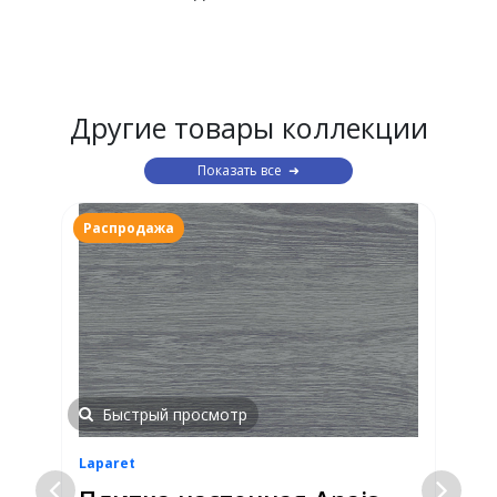
Другие товары коллекции
Показать все
Распродажа
Быстрый просмотр
Laparet
L