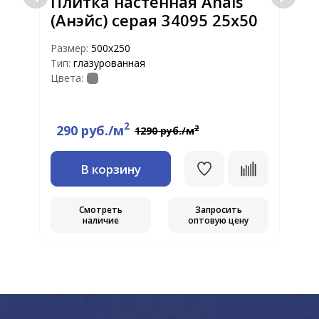
Плитка настенная Anais
(Анэйс) серая 34095 25х50
Размер:
500х250
Р
Тип:
глазурованная
Т
Цвета:
Ц
2
290 руб./м
2
1290 руб./м
В корзину
Смотреть
Запросить
наличие
оптовую цену