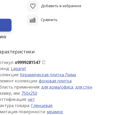
Добавить в избранное
Сравнить
цену
арактеристики
ртикул:
х9999281547
ренд:
Laparet
оллекция:
Керамическая плитка Лима
лемент коллекции:
фоновая плитка
бласть применения:
для дома/офиса
,
для стен
азмер, мм:
750x250
еттификация:
нет
актура товара:
Глянцевая
митация поверхности:
мрамор