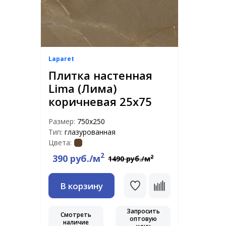
Laparet
Плитка настенная
Lima (Лима)
коричневая 25х75
Размер:
750х250
Тип:
глазурованная
Цвета:
2
390 руб./м
2
1490 руб./м
В корзину
Запросить
Смотреть
оптовую
наличие