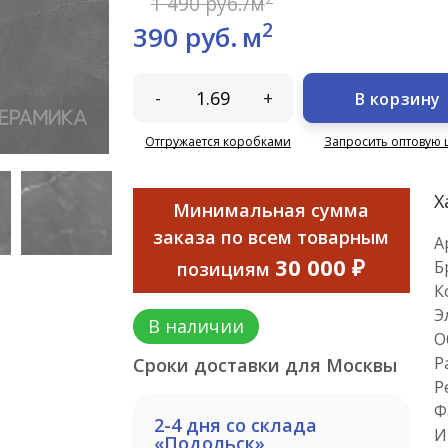
1 490 руб./м
2
390 руб.
м
-
+
В корзину
Отгружается коробками
Запросить оптовую 
Х
Минимальная сумма
заказа по всем товарным
А
30 000 ₽
Б
позициям
К
Э
В наличии
О
Р
Сроки доставки для Москвы
Р
Ф
2-4 дня со склада
И
«Подольск»