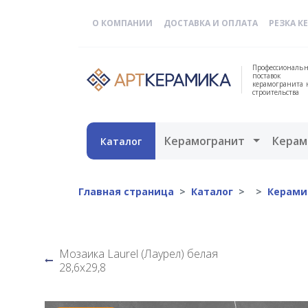
О КОМПАНИИ
ДОСТАВКА И ОПЛАТА
РЕЗКА К
Профессиональн
поставок
керамогранита 
строительства
Открыть 
Керамогранит
Керам
Каталог
Главная страница
Каталог
Керами
Мозаика Laurel (Лаурел) белая
28,6х29,8