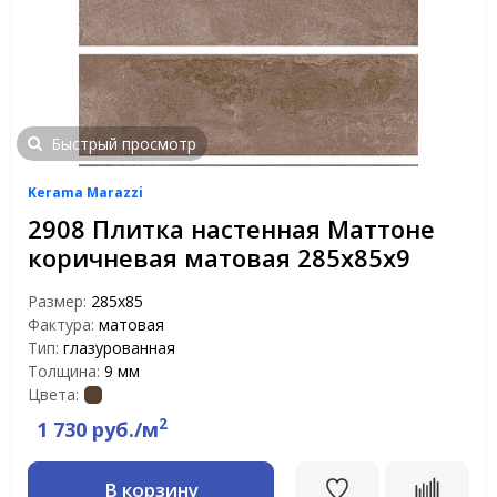
Быстрый просмотр
Kerama Marazzi
2908 Плитка настенная Маттоне
коричневая матовая 285х85х9
Размер:
285х85
Фактура:
матовая
Тип:
глазурованная
Толщина:
9 мм
Цвета:
2
1 730 руб./м
В корзину