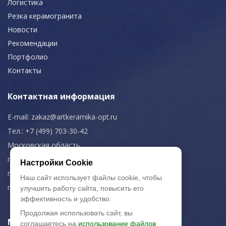
Логистика
Резка керамогранита
Новости
Рекомендации
Портфолио
Контакты
Контактная информация
E-mail:
zakaz@artkeramika-opt.ru
Тел.: +7 (499) 703-30-42
Московская область,
г. Красногорск
Настройки Cookie
пн-чт: 09.00-18.00
Наш сайт использует файлы cookie, чтобы
пт: 09.00-17.00
улучшить работу сайта, повысить его
эффективность и удобство.
Продолжая использовать сайт, вы
Мы в соц. сетях
соглашаетесь на
использование файлов