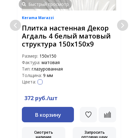
Быстрый просмотр
Kerama Marazzi
K
Плитка настенная Декор
Агдаль 4 белый матовый
структура 150x150x9
Размер:
150x150
Р
Фактура:
матовая
Ф
Тип:
глазурованная
Т
Толщина:
9 мм
Т
Цвета:
Ц
372 руб./шт
В корзину
Смотреть
Запросить
наличие
оптовую цену