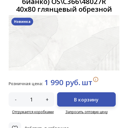
бианко) OS\C366\48027R
40x80 глянцевый обрезной
Новинка
i
1 990 руб.
шт
Розничная цена:
-
+
В корзину
Отгружается коробками
Запросить оптовую цену