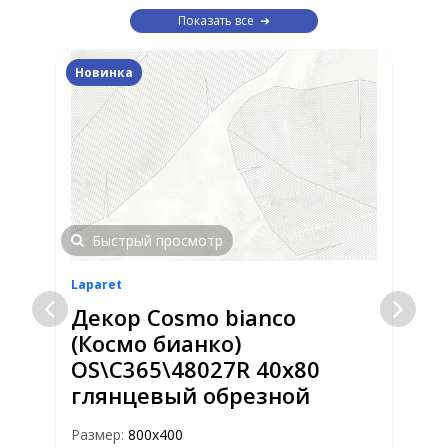
Показать все
Новинка
Быстрый просмотр
Laparet
L
Декор Cosmo bianco
(Космо бианко)
OS\C365\48027R 40x80
глянцевый обрезной
Размер:
800х400
Р