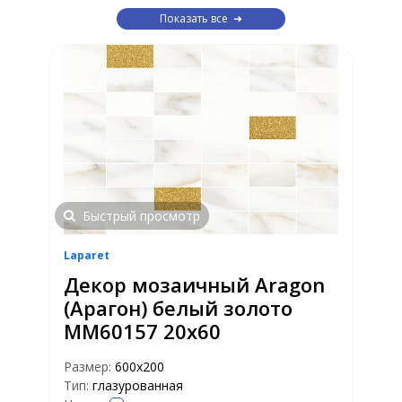
Показать все
Быстрый просмотр
Laparet
Декор мозаичный Aragon
(Арагон) белый золото
MM60157 20х60
Размер:
600х200
Тип:
глазурованная