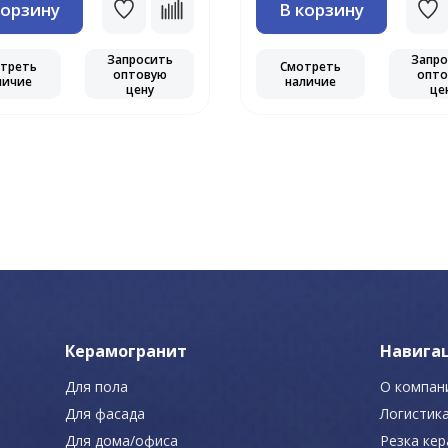
корзину
В корзину
Запросить
Запро
треть
Смотреть
оптовую
опто
личие
наличие
цену
це
Керамогранит
Навига
Для пола
О компан
Для фасада
Логистик
Для дома/офиса
Резка ке