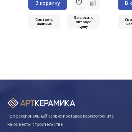
В корзину
В 
ть
ю
Запросить
Смотреть
Смо
оптовую
наличие
на
цену
Профессиональный сервис поставок керамогранита
на объекты строительства