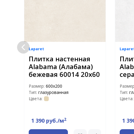
Laparet
Lapare
Плитка настенная
Пли
)
Alabama (Алабама)
Ala
бежевая 60014 20х60
сер
Размер:
600х200
Разме
Тип:
глазурованная
Тип:
гл
Цвета:
Цвета:
2
1 390 руб./м
1 39