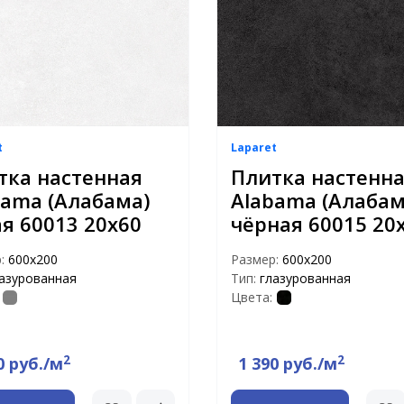
t
Laparet
тка настенная
Плитка настенн
bama (Алабама)
Alabama (Алабам
ая 60013 20х60
чёрная 60015 20
р:
600х200
Размер:
600х200
азурованная
Тип:
глазурованная
Цвета:
2
2
0 руб./м
1 390 руб./м