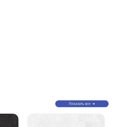
Показать все
Рас