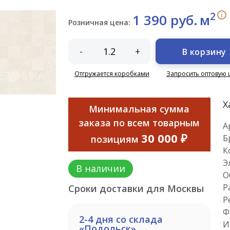
2
i
1 390 руб.
м
Розничная цена:
-
+
В корзину
Отгружается коробками
Запросить оптовую 
Х
Минимальная сумма
заказа по всем товарным
А
30 000 ₽
Б
позициям
К
Э
В наличии
О
Р
Сроки доставки для Москвы
Р
Ф
2-4 дня со склада
И
«Подольск»