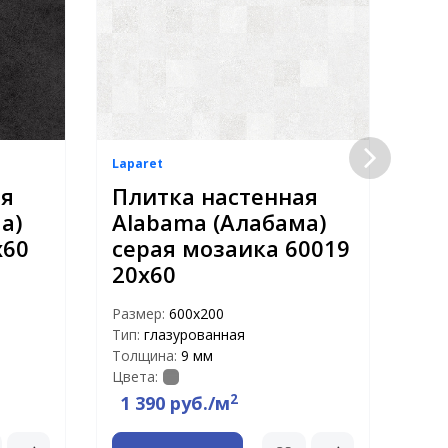
Laparet
Lapa
ая
Плитка настенная
Пл
а)
Alabama (Алабама)
Al
х60
серая мозаика 60019
чё
20х60
60
Размер:
600х200
Раз
Тип:
глазурованная
Тип:
Толщина:
9 мм
Тол
Цвета:
Цвет
2
1 390 руб./м
39