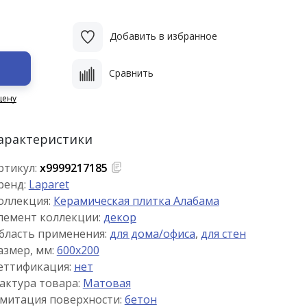
Добавить в избранное
Сравнить
цену
арактеристики
ртикул:
х9999217185
ренд:
Laparet
оллекция:
Керамическая плитка Алабама
лемент коллекции:
декор
бласть применения:
для дома/офиса
,
для стен
азмер, мм:
600x200
еттификация:
нет
актура товара:
Матовая
митация поверхности:
бетон