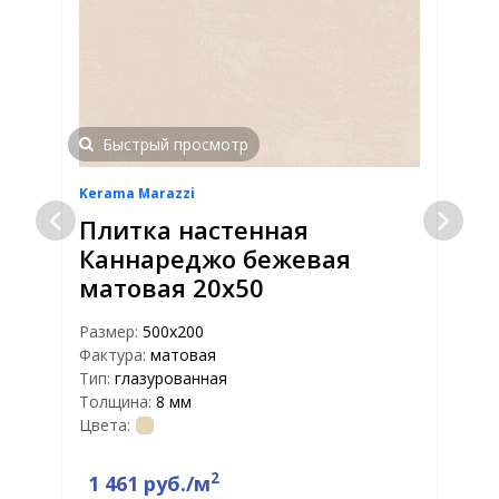
Быстрый просмотр
Kerama Marazzi
K
Плитка настенная
2
Каннареджо бежевая
матовая 20х50
Размер:
500х200
Р
Фактура:
матовая
Ф
Тип:
глазурованная
Т
Толщина:
8 мм
Т
Цвета:
Ц
2
1 461 руб./м