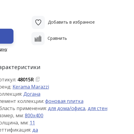
Добавить в избранное
Сравнить
цену
арактеристики
ртикул:
48015R
ренд:
Kerama Marazzi
оллекция:
Догана
лемент коллекции:
фоновая плитка
бласть применения:
для дома/офиса
,
для стен
азмер, мм:
800x400
олщина, мм:
11
еттификация:
да