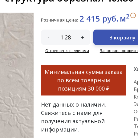
2
i
2 415 руб.
м
Розничная цена:
-
+
В корзину
Отгружается паллетами
Запросить оптовую 
Х
Минимальная сумма заказа
по всем товарным
А
позициям
30 000 ₽
Б
К
Нет данных о наличии.
Э
О
Свяжитесь с нами для
Р
получения актуальной
Т
информации.
Р