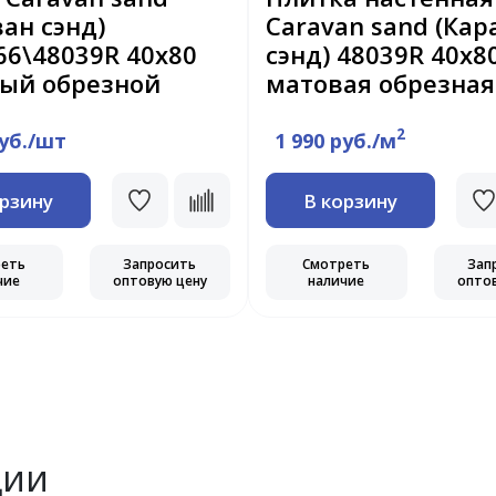
ван сэнд)
Caravan sand (Кар
66\48039R 40x80
сэнд) 48039R 40x8
ый обрезной
матовая обрезная
2
руб./шт
1 990 руб./м
орзину
В корзину
реть
Запросить
Смотреть
Зап
чие
оптовую цену
наличие
опто
ции