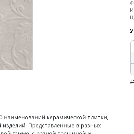
Ф
И
Ц
У
500 наименований керамической плитки,
 изделий. Представленные в разных
овой гамме, с разной толщиной и