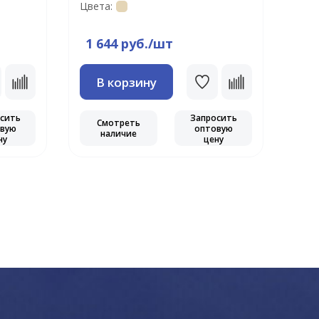
Цвета:
Цвет
1 644 руб./шт
1 
В корзину
сить
Запросить
Смотреть
С
вую
оптовую
наличие
ну
цену