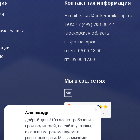
ция
Контактная информация
ии
E-mail:
zakaz@artkeramika-opt.ru
а
Тел.: +7 (499) 703-30-42
рамогранита
Московская область,
г. Красногорск
ации
пн-чт: 09.00-18.00
ио
пт: 09.00-17.00
Мы в соц. сетях
Александр
Добрый день! Согласно требованию
производителей, на сайте указаны,
в основном, рекомендуемые
розничные цены. Мы занимаемся