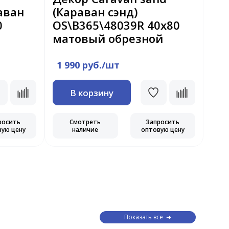
аван
(Караван сэнд)
Ev
0
OS\B365\48039R 40x80
(Э
матовый обрезной
48
об
1 990 руб./шт
1 
В корзину
росить
Смотреть
Запросить
вую цену
наличие
оптовую цену
Показать все