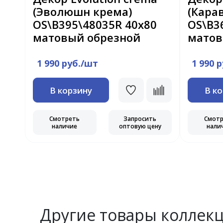
лая
(Эволюшн крема)
(Кара
х80
OS\B395\48035R 40x80
OS\B3
матовый обрезной
матов
1 990 руб./шт
1 990 
В корзину
В к
ь
ну
Смотреть
Запросить
Смот
наличие
оптовую цену
нали
Другие товары коллек