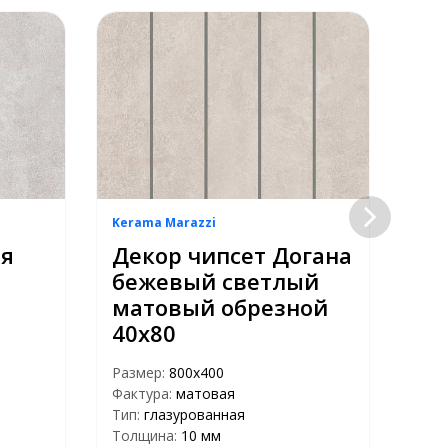
Kerama Marazzi
Kera
ая
Декор чипсет Догана
Де
бежевый светлый
се
матовый обрезной
ма
40х80
40
Размер:
800х400
Раз
Фактура:
матовая
Факт
Тип:
глазурованная
Тип:
Толщина:
10 мм
Тол