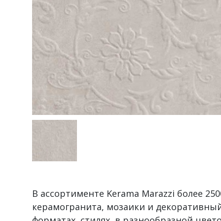
В ассортименте Kerama Marazzi более 2
керамогранита, мозаики и декоративный
форматах, стилях, в разнообразной цвет