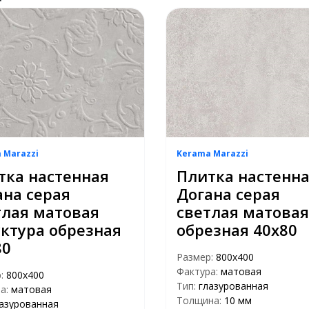
 Marazzi
Kerama Marazzi
тка настенная
Плитка настенн
ана серая
Догана серая
тлая матовая
светлая матовая
уктура обрезная
обрезная 40х80
80
Размер:
800х400
Фактура:
матовая
р:
800х400
Тип:
глазурованная
а:
матовая
Толщина:
10 мм
азурованная