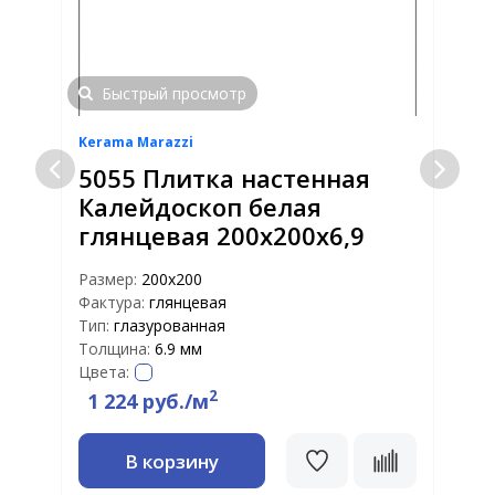
Быстрый просмотр
Kerama Marazzi
K
5055 Плитка настенная
Калейдоскоп белая
глянцевая 200х200х6,9
Размер:
200х200
Р
Фактура:
глянцевая
Ф
Тип:
глазурованная
Т
Толщина:
6.9 мм
Т
Цвета:
Ц
2
1 224 руб./м
В корзину