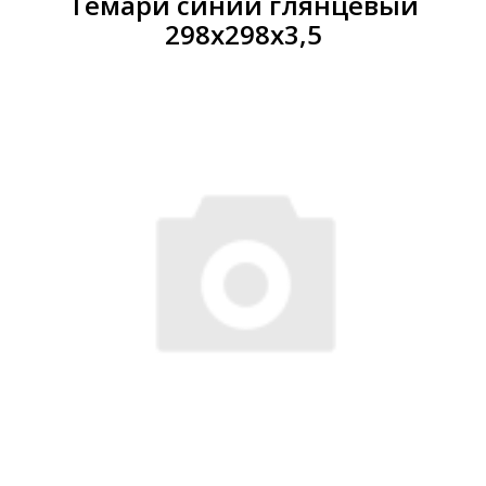
Темари синий глянцевый
298х298х3,5