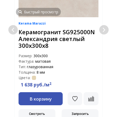
Быстрый просмотр
Kerama Marazzi
K
Керамогранит SG925000N
Александрия светлый
300х300х8
Размер:
300х300
Р
Фактура:
матовая
Ф
Тип:
глазурованная
Т
Толщина:
8 мм
Т
Цвета:
Ц
2
1 638 руб./м
В корзину
Смотреть
Запросить