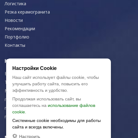
Логистика
Резка керамогранита
Новости
Рекомендации
Портфолио
Контакты
Контактная информация
Настройки Cookie
E-mail:
zakaz@artkeramika-opt.ru
Наш сайт использует файлы cookie, чтобы
Тел.: +7 (499) 703-30-42
улучшить работу сайта, повысить его
Московская область,
эффективность и удобство.
г. Красногорск
Продолжая использовать сайт, вы
соглашаетесь на
использование файлов
пн-чт: 09.00-18.00
cookie.
пт: 09.00-17.00
Системные cookie необходимы для работы
сайта и всегда включены.
Настроить
Мы в соц. сетях