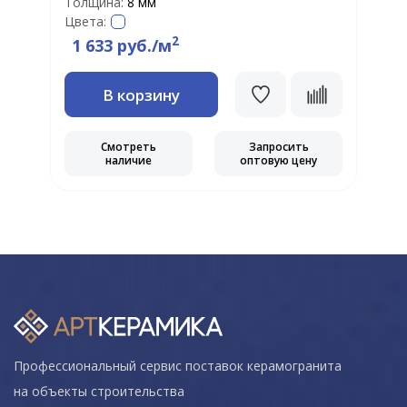
Толщина:
8 мм
Т
Цвета:
Ц
2
1 633 руб./м
В корзину
Смотреть
Запросить
наличие
оптовую цену
Профессиональный сервис поставок керамогранита
на объекты строительства