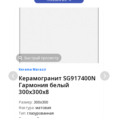
Быстрый просмотр
Kerama Marazzi
K
Керамогранит SG917400N
Гармония белый
300х300х8
Размер:
300х300
Р
Фактура:
матовая
Ф
Тип:
глазурованная
Т