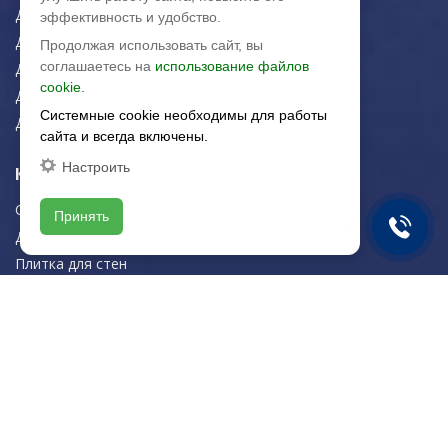
Для пола
эффективность и удобство.
Для фасада
Продолжая использовать сайт, вы
соглашаетесь на
использование файлов
Для дома/офиса
cookie.
Для МОП
Системные cookie необходимы для работы
Для улицы
сайта и всегда включены.
Настроить
Керамическая плитка
Строительная плитка
Принять
Для дома/офиса
Плитка для стен
Плитка для пола
Навигация
О компании
Логистика
Резка керамогранита