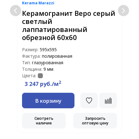
Kerama Marazzi
K
Керамогранит Веро серый
светлый
лаппатированный
обрезной 60х60
Р
Ф
Размер:
595х595
Т
Фактура:
полированная
Т
Тип:
глазурованная
Ц
Толщина:
9 мм
Цвета:
2
3 247 руб./м
В корзину
Смотреть
Запросить
наличие
оптовую цену