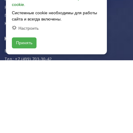
cookie.
Рекомендации
Системные cookie необходимы для работы
Портфолио
сайта и всегда включены.
Контакты
Настроить
Контактная информация
Принять
E-mail:
zakaz@artkeramika-opt.ru
Тел.: +7 (499) 703-30-42
Московская область,
г. Красногорск
пн-чт: 09.00-18.00
пт: 09.00-17.00
Мы в соц. сетях