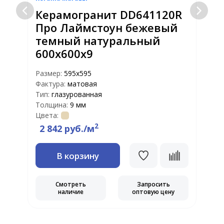
Керамогранит DD641120R
Про Лаймстоун бежевый
темный натуральный
600х600х9
Размер:
595x595
Р
Фактура:
матовая
Ф
Тип:
глазурованная
Т
Толщина:
9 мм
Т
Цвета:
Ц
2
2 842 руб./м
В корзину
Смотреть
Запросить
наличие
оптовую цену