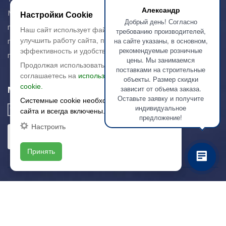
Александр
Московская область,
Настройки Cookie
Добрый день! Согласно
г. Красногорск
Наш сайт использует файлы cookie, чтобы
требованию производителей,
на сайте указаны, в основном,
пн-чт: 09.00-18.00
улучшить работу сайта, повысить его
рекомендуемые розничные
эффективность и удобство.
пт: 09.00-17.00
цены. Мы занимаемся
Продолжая использовать сайт, вы
поставками на строительные
соглашаетесь на
использование файлов
объекты. Размер скидки
cookie.
зависит от объема заказа.
Мы в соц. сетях
Оставьте заявку и получите
Системные cookie необходимы для работы
индивидуальное
сайта и всегда включены.
предложение!
Настроить
Принять
© 2003-2026 «Арткерамика». Все права защищены.
Карта сайта
/local/templates/artkeramika_new