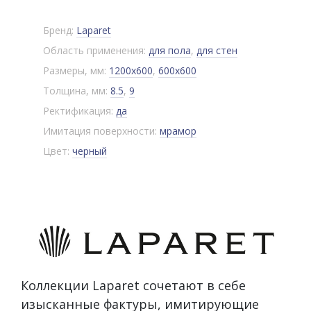
Бренд:
Laparet
Область применения:
для пола
,
для стен
Размеры, мм:
1200x600
,
600x600
Толщина, мм:
8.5
,
9
Ректификация:
да
Имитация поверхности:
мрамор
Цвет:
черный
Коллекции Laparet сочетают в себе
изысканные фактуры, имитирующие