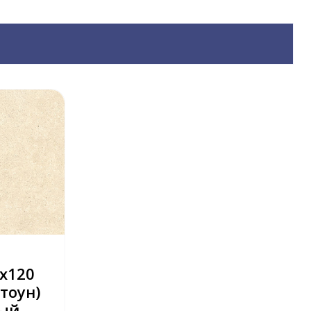
х120
тоун)
ый