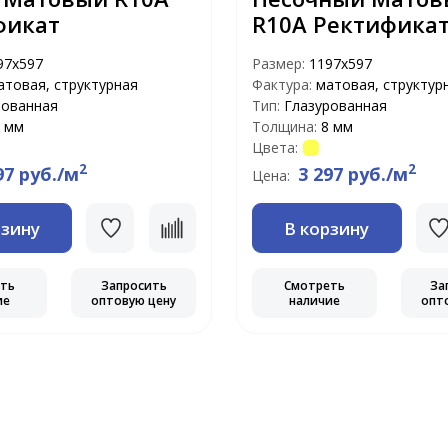
фикат
R10A Ректифика
97х597
Размер:
1197х597
атовая, структурная
Фактура:
матовая, структур
рованная
Тип:
Глазурованная
 мм
Толщина:
8 мм
Цвета:
2
2
97 руб./м
3 297 руб./м
Цена:
рзину
В корзину
еть
Запросить
Смотреть
За
ие
оптовую цену
наличие
опт