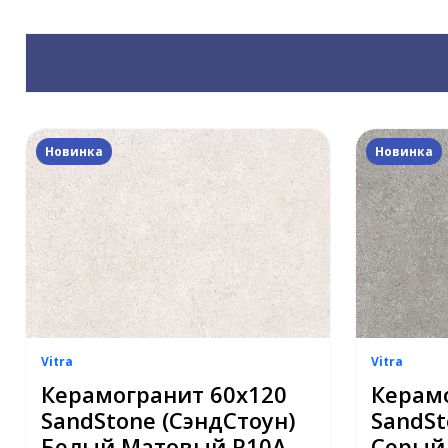
Новинка
Новинка
Vitra
Vitra
Керамогранит 60х120
Керам
SandStone (СэндСтоун)
SandSt
Белый Матовый R10A
Серый