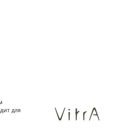
м
дит для