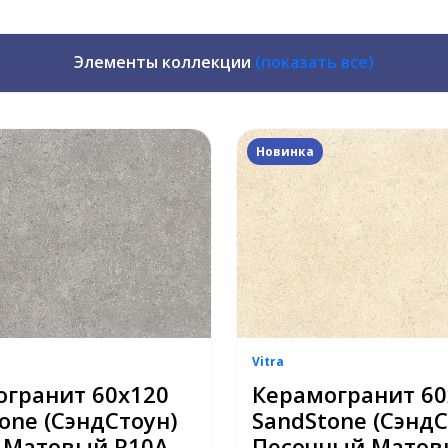
Элементы коллекции
(показать все)
Новинка
Vitra
огранит 60х120
Керамогранит 60
one (СэндСтоун)
SandStone (СэндС
 Матовый R10A
Песочный Матов