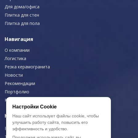
Для дома/офиса
Плитка для стен
Плитка для пола
Навигация
О компании
Логистика
Резка керамогранита
Новости
Рекомендации
Портфолио
Контакты
Настройки Cookie
Контактная информация
Наш сайт использует файлы cookie, чтобы
улучшить работу сайта, повысить его
E-mail:
zakaz@artkeramika-opt.ru
эффективность и удобство.
Тел.: +7 (499) 703-30-42
Продолжая использовать сайт, вы