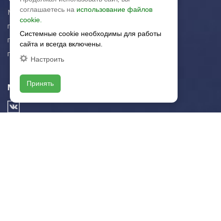
соглашаетесь на
использование файлов
Московская область,
cookie.
г. Красногорск
Системные cookie необходимы для работы
пн-чт: 09.00-18.00
сайта и всегда включены.
пт: 09.00-17.00
Настроить
Принять
Мы в соц. сетях
© 2003-2026 «Арткерамика». Все права защищены.
Карта сайта
/local/templates/artkeramika_new