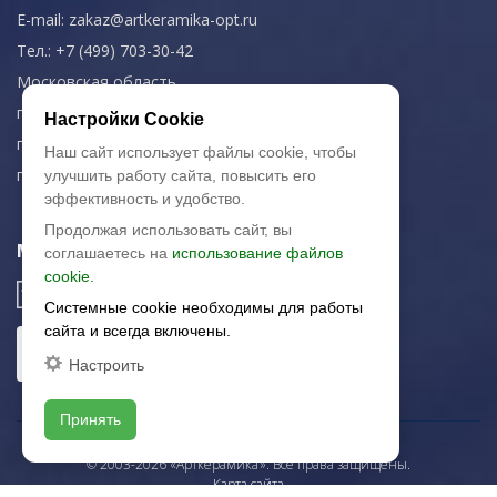
E-mail:
zakaz@artkeramika-opt.ru
Тел.: +7 (499) 703-30-42
Московская область,
г. Красногорск
Настройки Cookie
пн-чт: 09.00-18.00
Наш сайт использует файлы cookie, чтобы
пт: 09.00-17.00
улучшить работу сайта, повысить его
эффективность и удобство.
Продолжая использовать сайт, вы
Мы в соц. сетях
соглашаетесь на
использование файлов
cookie.
Системные cookie необходимы для работы
сайта и всегда включены.
Настроить
Принять
© 2003-2026 «Арткерамика». Все права защищены.
Карта сайта