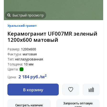
Быстрый просмотр
Уральский гранит
Керамогранит UF007MR зеленый
1200х600 матовый
Размер:
1200х600
Фактура:
матовая
Тип:
неглазурованная
Толщина:
10 мм
Цвета:
2
2 184 руб./м
Цена:
В корзину
Запросить оптовую
Смотреть наличие
цену