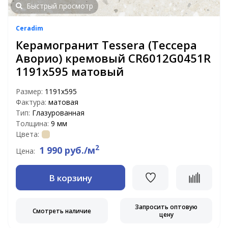
Быстрый просмотр
Ceradim
Керамогранит Tessera (Тессера
Аворио) кремовый CR6012G0451R
1191х595 матовый
Размер:
1191x595
Фактура:
матовая
Тип:
Глазурованная
Толщина:
9 мм
Цвета:
2
1 990 руб./м
Цена:
В корзину
Запросить оптовую
Смотреть наличие
цену