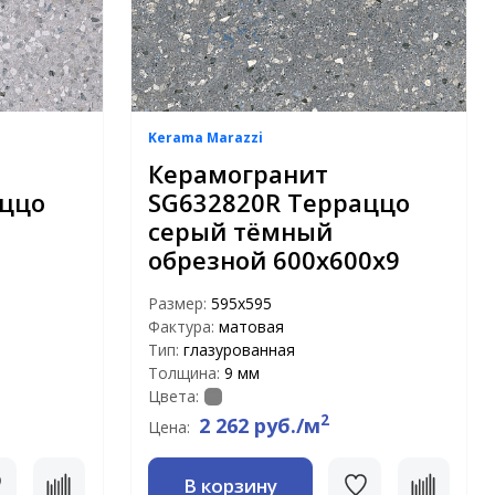
Kerama Marazzi
Керамогранит
аццо
SG632820R Терраццо
серый тёмный
обрезной 600х600х9
Размер:
595x595
Фактура:
матовая
Тип:
глазурованная
Толщина:
9 мм
Цвета:
2
2 262 руб./м
Цена:
В корзину