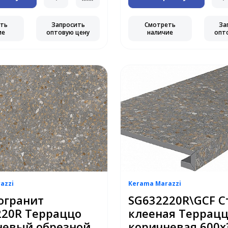
еть
Запросить
Смотреть
За
ие
оптовую цену
наличие
опт
azzi
Kerama Marazzi
огранит
SG632220R\GCF С
220R Терраццо
клееная Террац
невый обрезной
коричневая 600х