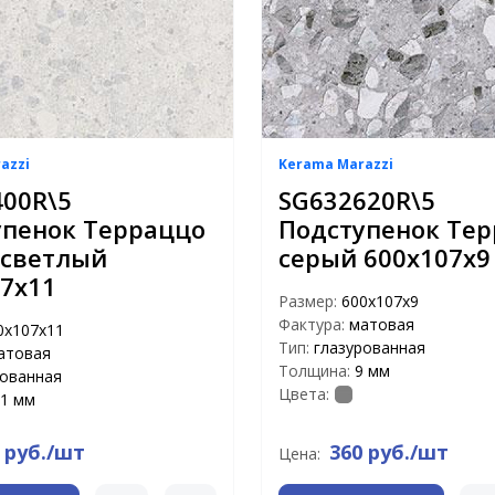
azzi
Kerama Marazzi
00R\5
SG632620R\5
упенок Терраццо
Подступенок Те
 светлый
серый 600х107х9
7х11
Размер:
600х107х9
Фактура:
матовая
0х107х11
Тип:
глазурованная
атовая
Толщина:
9 мм
рованная
Цвета:
1 мм
 руб./шт
360 руб./шт
Цена: