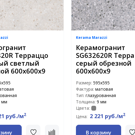
azzi
Kerama Marazzi
огранит
Керамогранит
820R Терраццо
SG632620R Терр
ый светлый
серый обрезной
ой 600х600х9
600х600х9
5x595
Размер:
595x595
атовая
Фактура:
матовая
рованная
Тип:
глазурованная
 мм
Толщина:
9 мм
Цвета:
2
2
21 руб./м
2 221 руб./м
Цена:
рзину
В корзину