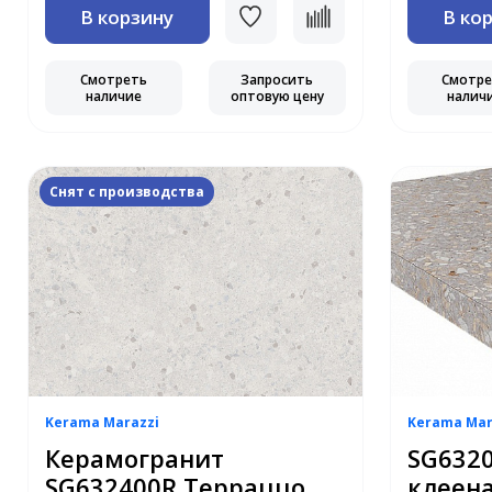
В корзину
В ко
Смотреть
Запросить
Смотр
наличие
оптовую цену
налич
Снят с производства
Kerama Marazzi
Kerama Mar
Керамогранит
SG6320
SG632400R Терраццо
клеен