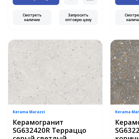
Смотреть
Запросить
Смотр
наличие
оптовую цену
налич
Kerama Marazzi
Kerama Mar
Керамогранит
Керам
SG632420R Терраццо
SG632
серый светлый
корич