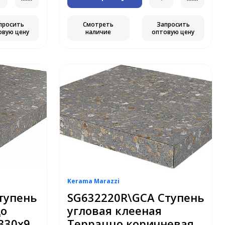
просить
Смотреть
Запросить
овую цену
наличие
оптовую цену
Kerama Marazzi
тупень
SG632220R\GCA Ступень
цо
угловая клееная
330х9
Терраццо коричневая