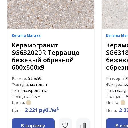
Kerama Marazzi
Kerama Mar
Керамогранит
Керам
SG632020R Терраццо
SG631
бежевый обрезной
бежев
600х600х9
обрезн
Размер:
595x595
Размер:
59
Фактура:
матовая
Фактура:
м
Тип:
глазурованная
Тип:
глазу
Толщина:
9 мм
Толщина:
9
Цвета:
Цвета:
2
2 221 руб./м
2 2
Цена:
Цена:
В корзину
В ко