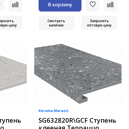
В корзину
просить
Смотреть
Запросить
овую цену
наличие
оптовую цену
Kerama Marazzi
тупень
SG632820R\GCF Ступень
цо
клееная Терраццо