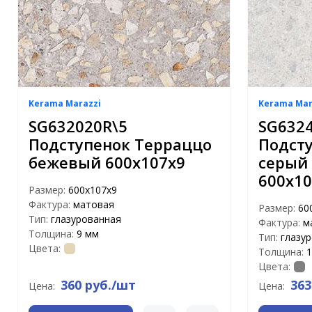
Kerama Marazzi
Kerama Mar
SG632020R\5
SG6324
Подступенок Терраццо
Подст
бежевый 600х107х9
серый
600х10
Размер:
600х107х9
Фактура:
матовая
Размер:
60
Тип:
глазурованная
Фактура:
м
Толщина:
9 мм
Тип:
глазу
Цвета:
Толщина:
1
Цвета:
360 руб./шт
363
Цена:
Цена: