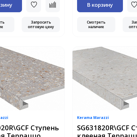
рзину
В корзину
еть
Запросить
Смотреть
За
ие
оптовую цену
наличие
опт
azzi
Kerama Marazzi
20R\GCF Ступень
SG631820R\GCF С
ая Терраццо
клееная Террац