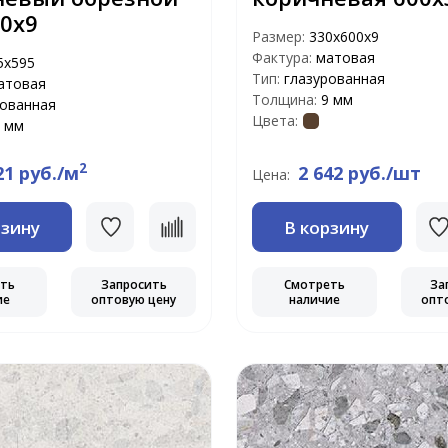
0х9
Размер:
330х600х9
Фактура:
матовая
5x595
Тип:
глазурованная
атовая
Толщина:
9 мм
рованная
Цвета:
 мм
2
21 руб./м
2 642 руб./шт
Цена:
рзину
В корзину
еть
Запросить
Смотреть
За
ие
оптовую цену
наличие
опт