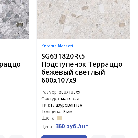
Kerama Marazzi
SG631820R\5
рраццо
Подступенок Терраццо
бежевый светлый
600х107х9
Размер:
600х107х9
Фактура:
матовая
Тип:
глазурованная
Толщина:
9 мм
Цвета:
360 руб./шт
Цена: