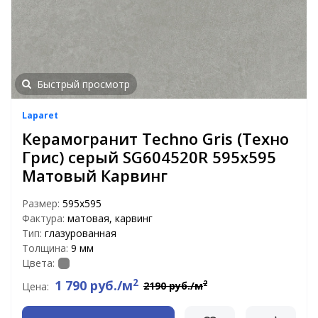
Быстрый просмотр
Laparet
Керамогранит Techno Gris (Техно
Грис) серый SG604520R 595x595
Матовый Карвинг
Размер:
595x595
Фактура:
матовая, карвинг
Тип:
глазурованная
Толщина:
9 мм
Цвета:
2
1 790 руб./м
2
2190 руб./м
Цена: