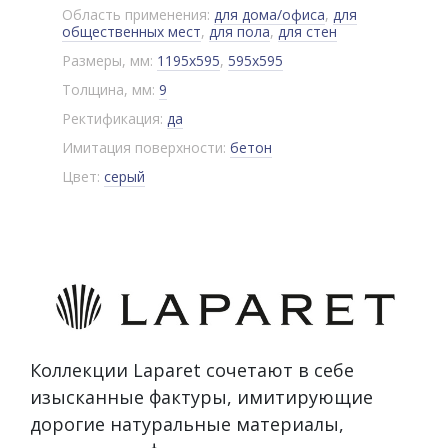
Область применения:
для дома/офиса
,
для
общественных мест
,
для пола
,
для стен
Размеры, мм:
1195x595
,
595x595
Толщина, мм:
9
Ректификация:
да
Имитация поверхности:
бетон
Цвет:
серый
Коллекции Laparet сочетают в себе
изысканные фактуры, имитирующие
дорогие натуральные материалы,