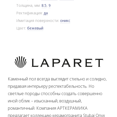
Толщина, мм:
8.5
,
9
Ректификация:
да
Имитация поверхности:
оникс
Цвет:
бежевый
Каменный пол всегда выглядит стильно и солидно,
придавая интерьеру респектабельность. Но
светлые породы способны создать совершенно
иной облик – изысканный, воздушный,
романтичный. Компания АРТКЕРАМИКА
предлагает коллекцию керамогранита Stubai Onyx