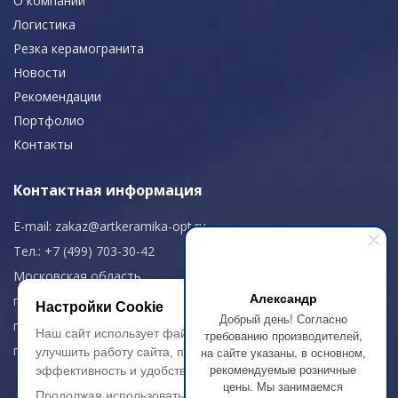
О компании
Логистика
Резка керамогранита
Новости
Рекомендации
Портфолио
Контакты
Контактная информация
E-mail:
zakaz@artkeramika-opt.ru
Тел.: +7 (499) 703-30-42
Московская область,
Александр
г. Красногорск
Настройки Cookie
Добрый день! Согласно
пн-чт: 09.00-18.00
Наш сайт использует файлы cookie, чтобы
требованию производителей,
пт: 09.00-17.00
на сайте указаны, в основном,
улучшить работу сайта, повысить его
рекомендуемые розничные
эффективность и удобство.
цены. Мы занимаемся
Продолжая использовать сайт, вы