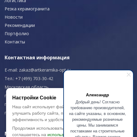
Логистика
Резка керамогранита
Новости
Рекомендации
Портфолио
Контакты
Контактная информация
E-mail:
zakaz@artkeramika-opt.ru
Тел.: +7 (499) 703-30-42
Московская область,
Александр
г. Красногорск
Настройки Cookie
Добрый день! Согласно
пн-чт: 09.00-18.00
Наш сайт использует файлы cookie, чтобы
требованию производителей,
пт: 09.00-17.00
на сайте указаны, в основном,
улучшить работу сайта, повысить его
рекомендуемые розничные
эффективность и удобство.
цены. Мы занимаемся
Продолжая использовать сайт, вы
поставками на строительные
Мы в соц. сетях
соглашаетесь на
использование файлов
объекты. Размер скидки