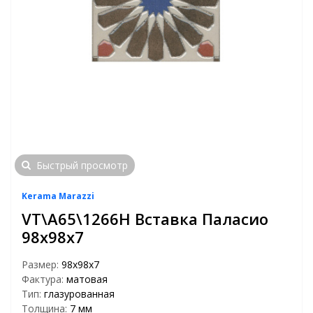
Быстрый просмотр
Kerama Marazzi
VT\A65\1266H Вставка Паласио
98х98х7
Размер:
98х98х7
Фактура:
матовая
Тип:
глазурованная
Толщина:
7 мм