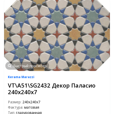
Быстрый просмотр
Kerama Marazzi
VT\A51\SG2432 Декор Паласио
240х240х7
Размер:
240х240х7
Фактура:
матовая
Тип:
глазурованная