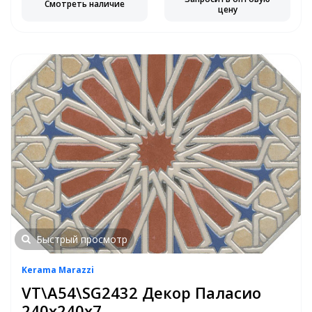
Смотреть наличие
цену
Быстрый просмотр
Kerama Marazzi
VT\A54\SG2432 Декор Паласио
240х240х7