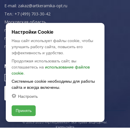
E-mail:
zakaz@artkeramika-opt.ru
Тел.: +7 (499) 703-30-42
Московская область,
г. Красногорск
Настройки Cookie
пн-чт: 09.00-18.00
Наш сайт использует файлы cookie, чтобы
пт: 09.00-17.00
улучшить работу сайта, повысить его
эффективность и удобство.
Продолжая использовать сайт, вы
Мы в соц. сетях
соглашаетесь на
использование файлов
cookie.
Системные cookie необходимы для работы
сайта и всегда включены.
Настроить
Принять
© 2003-2026 «Арткерамика». Все права защищены.
Карта сайта