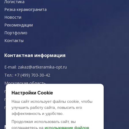
Логистика
Резка керамогранита
Новости
Рекомендации
Портфолио
Контакты
Контактная информация
E-mail:
zakaz@artkeramika-opt.ru
Тел.: +7 (499) 703-30-42
Московская область,
г. Красногорск
Настройки Cookie
пн-чт: 09.00-18.00
Наш сайт использует файлы cookie, чтобы
пт: 09.00-17.00
улучшить работу сайта, повысить его
эффективность и удобство.
Продолжая использовать сайт, вы
Мы в соц. сетях
соглашаетесь на
использование файлов