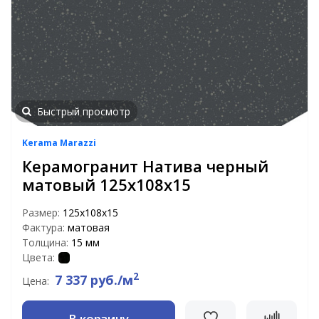
Быстрый просмотр
Kerama Marazzi
Керамогранит Натива черный
матовый 125x108x15
Размер:
125x108x15
Фактура:
матовая
Толщина:
15 мм
Цвета:
2
7 337 руб./м
Цена:
В корзину