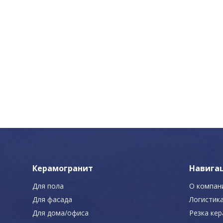
Керамогранит
Навига
Для пола
О компан
Для фасада
Логистик
Для дома/офиса
Резка ке