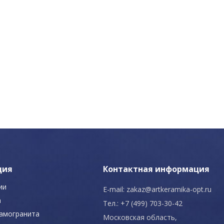
ция
Контактная информация
ии
E-mail:
zakaz@artkeramika-opt.ru
а
Тел.: +7 (499) 703-30-42
рамогранита
Московская область,