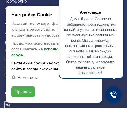
Портфолио
Контакты
Александр
Настройки Cookie
Добрый день! Согласно
Контактная информация
Наш сайт использует файлы cookie, чтобы
требованию производителей,
на сайте указаны, в основном,
улучшить работу сайта, повысить его
E-mail:
zakaz@artkeramika-opt.ru
рекомендуемые розничные
эффективность и удобство.
цены. Мы занимаемся
Тел.: +7 (499) 703-30-42
Продолжая использовать сайт, вы
поставками на строительные
соглашаетесь на
использование файлов
Московская область,
объекты. Размер скидки
cookie.
зависит от объема заказа.
г. Красногорск
Оставьте заявку и получите
Системные cookie необходимы для работы
пн-чт: 09.00-18.00
индивидуальное
сайта и всегда включены.
предложение!
пт: 09.00-17.00
Настроить
Принять
Мы в соц. сетях