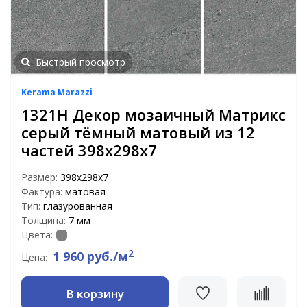
Быстрый просмотр
Kerama Marazzi
1321H Декор мозаичный Матрикс
серый тёмный матовый из 12
частей 398х298х7
Размер:
398х298х7
Фактура:
матовая
Тип:
глазурованная
Толщина:
7 мм
Цвета:
2
1 960 руб./м
Цена:
В корзину