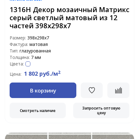
1316H Декор мозаичный Матрикс
серый светлый матовый из 12
частей 398х298х7
Размер:
398х298х7
Фактура:
матовая
Тип:
глазурованная
Толщина:
7 мм
Цвета:
2
1 802 руб./м
Цена:
В корзину
Запросить оптовую
Смотреть наличие
цену