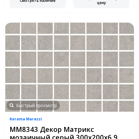
Смотреть наличие
цену
Быстрый просмотр
Kerama Marazzi
MM8343 Декор Матрикс
мозаичный серый 300х200х6,9