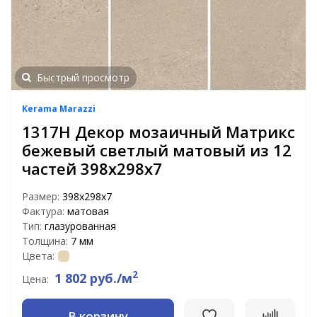
Быстрый просмотр
Kerama Marazzi
1317H Декор мозаичный Матрикс
бежевый светлый матовый из 12
частей 398х298х7
Размер:
398х298х7
Фактура:
матовая
Тип:
глазурованная
Толщина:
7 мм
Цвета:
2
1 802 руб./м
Цена:
В корзину