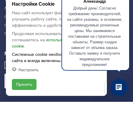
Александр
Настройки Cookie
Добрый день! Согласно
Московская область,
Наш сайт использует файлы cookie, чтобы
требованию производителей,
г. Красногорск
на сайте указаны, в основном,
улучшить работу сайта, повысить его
пн-чт: 09.00-18.00
рекомендуемые розничные
эффективность и удобство.
цены. Мы занимаемся
пт: 09.00-17.00
Продолжая использовать сайт, вы
поставками на строительные
соглашаетесь на
использование файлов
объекты. Размер скидки
cookie.
зависит от объема заказа.
Мы в соц. сетях
Оставьте заявку и получите
Системные cookie необходимы для работы
индивидуальное
сайта и всегда включены.
предложение!
Настроить
Принять
© 2003-2026 «Арткерамика». Все права защищены.
Карта сайта
/local/templates/artkeramika_new