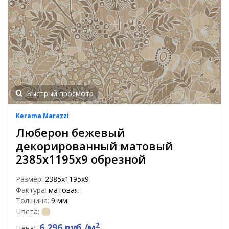
Быстрый просмотр
Kerama Marazzi
Люберон бежевый
декорированный матовый
2385x1195x9 обрезной
Размер:
2385x1195x9
Фактура:
матовая
Толщина:
9 мм
Цвета:
2
6 296 руб./м
Цена: