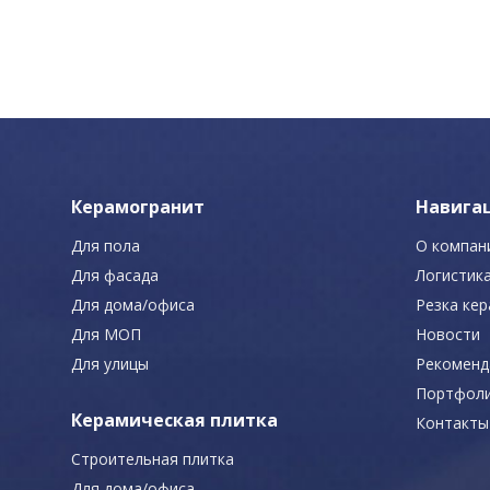
Керамогранит
Навига
Для пола
О компан
Для фасада
Логистик
Для дома/офиса
Резка ке
Для МОП
Новости
Для улицы
Рекоменд
Портфол
Керамическая плитка
Контакты
Строительная плитка
Для дома/офиса