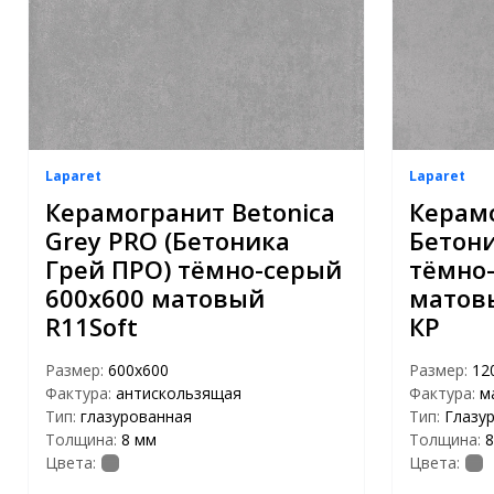
Laparet
Laparet
Керамогранит Betonica
Керам
Grey PRO (Бетоника
Бетон
Грей ПРО) тёмно-серый
тёмно-
600x600 матовый
матовы
R11Soft
КР
Размер:
600x600
Размер:
12
Фактура:
антискользящая
Фактура:
м
Тип:
глазурованная
Тип:
Глазу
Толщина:
8 мм
Толщина:
8
Цвета:
Цвета: