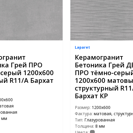
Laparet
огранит
Керамогранит
ика Грей ПРО
Бетоника Грей Д
серый 1200x600
ПРО тёмно-серы
й R11/A Бархат
1200x600 матов
структурный R11
Бархат КР
00x600
атовая
Размер:
1200x600
рованная
Фактура:
матовая, структур
 мм
Тип:
Глазурованная
Толщина:
8 мм
Цвета: