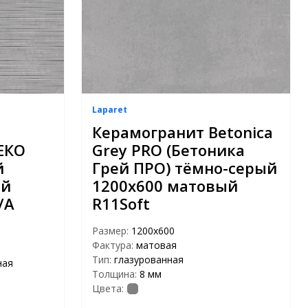
Laparet
Керамогранит Betonica
ЕКО
Grey PRO (Бетоника
й
Грей ПРО) тёмно-серый
ый
1200x600 матовый
/A
R11Soft
Размер:
1200x600
Фактура:
матовая
Тип:
глазурованная
ная
Толщина:
8 мм
Цвета: