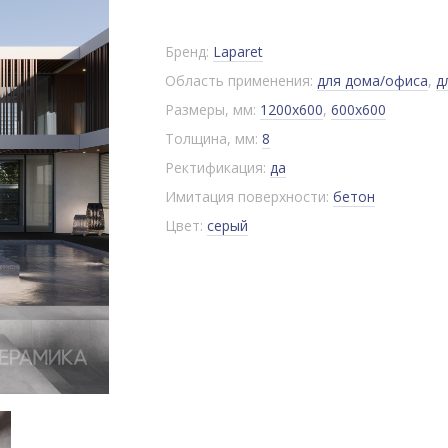
Бренд:
Laparet
Область применения:
для дома/офиса
,
д
Размеры, мм:
1200x600
,
600x600
Толщина, мм:
8
Ректификация:
да
Имитация поверхности:
бетон
Цвет:
серый