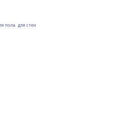
ля пола
,
для стен