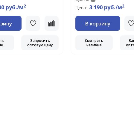
2
2
90 руб./м
3 190 руб./м
Цена:
рзину
В корзину
еть
Запросить
Смотреть
За
ие
оптовую цену
наличие
опт