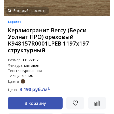
Быстрый просмотр
Laparet
Керамогранит Bercy (Берси
Уолнат ПРО) ореховый
K948157R0001LPEB 1197x197
структурный
Размер:
1197x197
Фактура:
матовая
Тип:
глазурованная
Толщина:
9 мм
Цвета:
2
3 190 руб./м
Цена:
В корзину