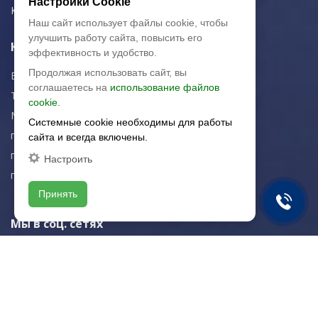
Настройки Cookie
Контакты
Наш сайт использует файлы cookie, чтобы
улучшить работу сайта, повысить его
Контактная информация
эффективность и удобство.
Продолжая использовать сайт, вы
E-mail:
zakaz@artkeramika-opt.ru
соглашаетесь на
использование файлов
Тел.: +7 (499) 703-30-42
cookie.
Московская область,
Системные cookie необходимы для работы
г. Красногорск
сайта и всегда включены.
пн-чт: 09.00-18.00
Настроить
пт: 09.00-17.00
Принять
Мы в соц. сетях