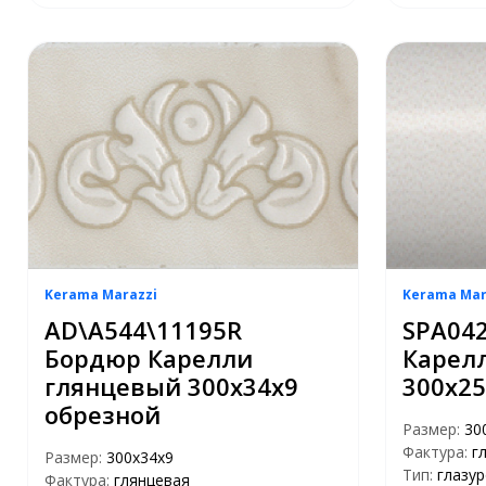
Kerama Marazzi
Kerama Mar
AD\A544\11195R
SPA04
Бордюр Карелли
Карел
глянцевый 300х34х9
300х25
обрезной
Размер:
30
Фактура:
г
Размер:
300х34х9
Тип:
глазу
Фактура:
глянцевая