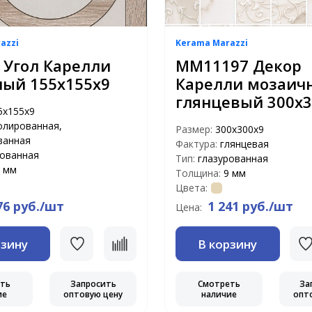
azzi
Kerama Marazzi
 Угол Карелли
MM11197 Декор
ный 155х155х9
Карелли мозаич
глянцевый 300х3
5х155х9
олированная,
Размер:
300х300х9
ванная
Фактура:
глянцевая
рованная
Тип:
глазурованная
 мм
Толщина:
9 мм
Цвета:
76 руб./шт
1 241 руб./шт
Цена:
рзину
В корзину
еть
Запросить
Смотреть
За
ие
оптовую цену
наличие
опт