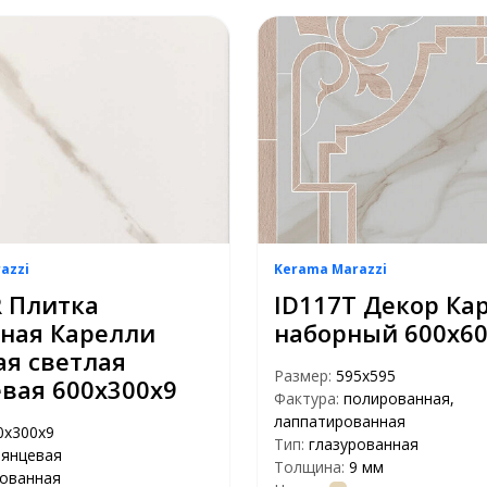
azzi
Kerama Marazzi
R Плитка
ID117T Декор Ка
нная Карелли
наборный 600х60
я светлая
Размер:
595x595
вая 600х300х9
Фактура:
полированная,
лаппатированная
0х300х9
Тип:
глазурованная
лянцевая
Толщина:
9 мм
рованная