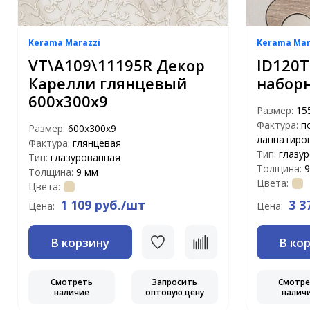
Kerama Marazzi
Kerama Mar
VT\A109\11195R Декор
ID120T
Карелли глянцевый
набор
600х300х9
Размер:
15
Фактура:
п
Размер:
600х300х9
лаппатиро
Фактура:
глянцевая
Тип:
глазу
Тип:
глазурованная
Толщина:
9
Толщина:
9 мм
Цвета:
Цвета:
1 109 руб./шт
3 3
Цена:
Цена:
В корзину
В ко
Смотреть
Запросить
Смотр
наличие
оптовую цену
налич