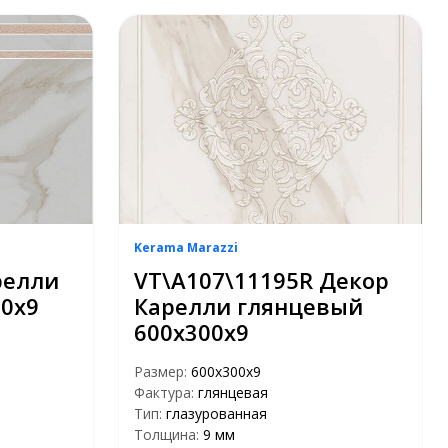
Kerama Marazzi
релли
VT\A107\11195R Декор
0х9
Карелли глянцевый
600х300х9
Размер:
600х300х9
Фактура:
глянцевая
Тип:
глазурованная
Толщина:
9 мм