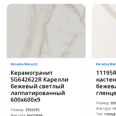
Kerama Marazzi
Kerama Mar
Керамогранит
11195
SG642622R Карелли
насте
бежевый светлый
бежева
лаппатированный
глянце
600х600х9
Размер:
60
Фактура:
г
Размер:
595x595
Тип:
глазу
Фактура:
матовая