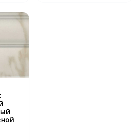
с
й
вый
зной