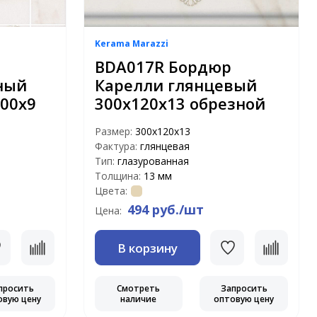
Kerama Marazzi
BDA017R Бордюр
ный
Карелли глянцевый
00х9
300х120х13 обрезной
Размер:
300х120х13
Фактура:
глянцевая
Тип:
глазурованная
Толщина:
13 мм
Цвета:
494 руб./шт
Цена:
В корзину
просить
Смотреть
Запросить
овую цену
наличие
оптовую цену