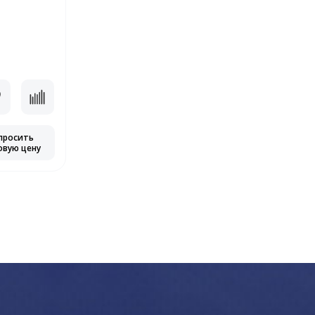
просить
овую цену