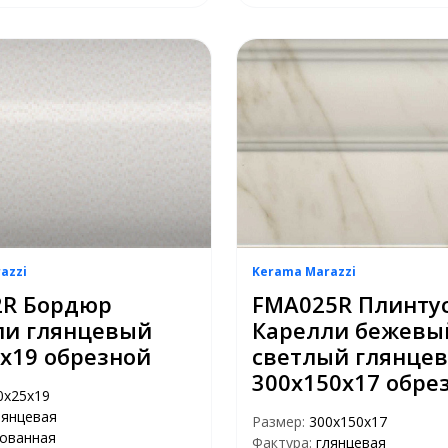
azzi
Kerama Marazzi
2R Бордюр
FMA025R Плинту
ли глянцевый
Карелли бежевы
х19 обрезной
светлый глянце
300х150х17 обре
0х25х19
лянцевая
Размер:
300х150х17
рованная
Фактура:
глянцевая