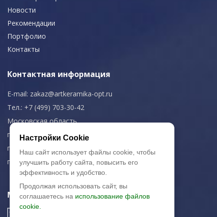
Новости
Рекомендации
Портфолио
Контакты
Контактная информация
E-mail:
zakaz@artkeramika-opt.ru
Тел.: +7 (499) 703-30-42
Московская область,
г. Красногорск
Настройки Cookie
пн-чт: 09.00-18.00
Наш сайт использует файлы cookie, чтобы
пт: 09.00-17.00
улучшить работу сайта, повысить его
эффективность и удобство.
Продолжая использовать сайт, вы
Мы в соц. сетях
соглашаетесь на
использование файлов
cookie.