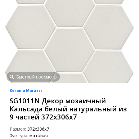
Быстрый просмотр
Kerama Marazzi
SG1011N Декор мозаичный
Кальсада белый натуральный из
9 частей 372х306х7
Размер:
372х306х7
Фактура:
матовая