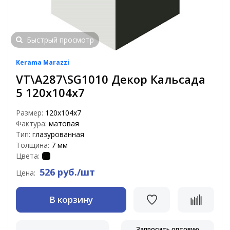
Быстрый просмотр
Kerama Marazzi
VT\A287\SG1010 Декор Кальсада
5 120х104х7
Размер:
120х104х7
Фактура:
матовая
Тип:
глазурованная
Толщина:
7 мм
Цвета:
526 руб./шт
Цена:
В корзину
Запросить оптовую