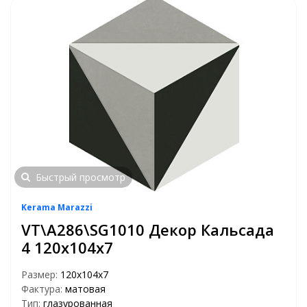
Быстрый просмотр
Kerama Marazzi
VT\A286\SG1010 Декор Кальсада
4 120х104х7
Размер:
120х104х7
Фактура:
матовая
Тип:
глазурованная