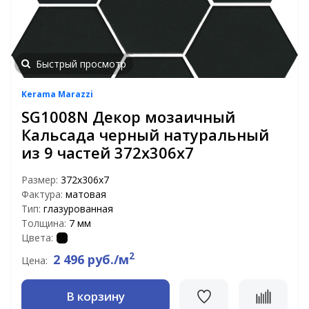
Быстрый просмотр
Kerama Marazzi
SG1008N Декор мозаичный
Кальсада черный натуральный
из 9 частей 372х306х7
Размер:
372х306х7
Фактура:
матовая
Тип:
глазурованная
Толщина:
7 мм
Цвета:
2
2 496 руб./м
Цена:
В корзину