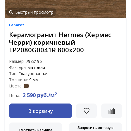
Быстрый просмотр
Laparet
Керамогранит Hermes (Хермес
Черри) коричневый
LP2080G0041R 800х200
Размер:
798x196
Фактура:
матовая
Тип:
Глазурованная
Толщина:
9 мм
Цвета:
2
2 590 руб./м
Цена:
В корзину
Запросить оптовую
Смотреть наличие