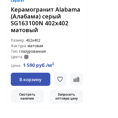
Laparet
Керамогранит Alabama
(Алабама) серый
SG163100N 402x402
матовый
Размер:
402x402
Фактура:
матовая
Тип:
глазурованная
Цвета:
2
1 590 руб./м
Цена:
В корзину
Смотреть
Запросить
наличие
оптовую цену