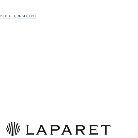
ля пола
,
для стен