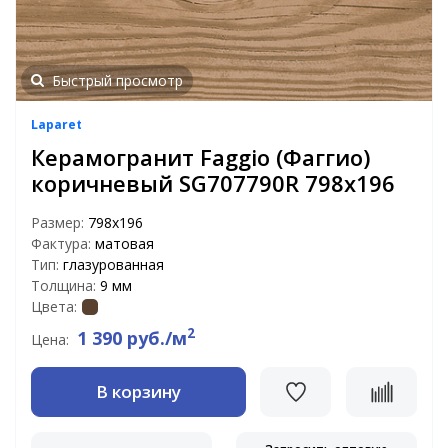
Быстрый просмотр
Laparet
Керамогранит Faggio (Фаггио)
коричневый SG707790R 798x196
Размер:
798x196
Фактура:
матовая
Тип:
глазурованная
Толщина:
9 мм
Цвета:
2
1 390 руб./м
Цена:
В корзину