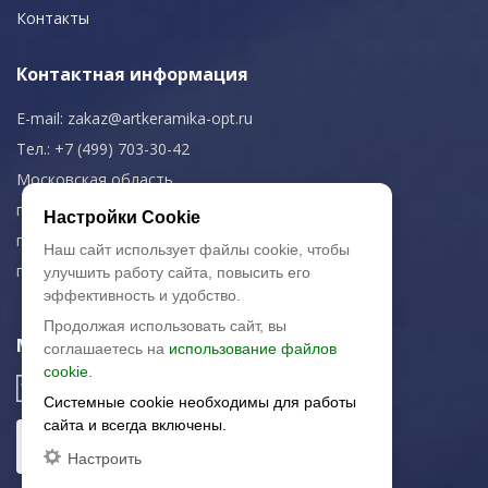
Контакты
Контактная информация
E-mail:
zakaz@artkeramika-opt.ru
Тел.: +7 (499) 703-30-42
Московская область,
г. Красногорск
Настройки Cookie
пн-чт: 09.00-18.00
Наш сайт использует файлы cookie, чтобы
пт: 09.00-17.00
улучшить работу сайта, повысить его
эффективность и удобство.
Продолжая использовать сайт, вы
Мы в соц. сетях
соглашаетесь на
использование файлов
cookie.
Системные cookie необходимы для работы
сайта и всегда включены.
Настроить