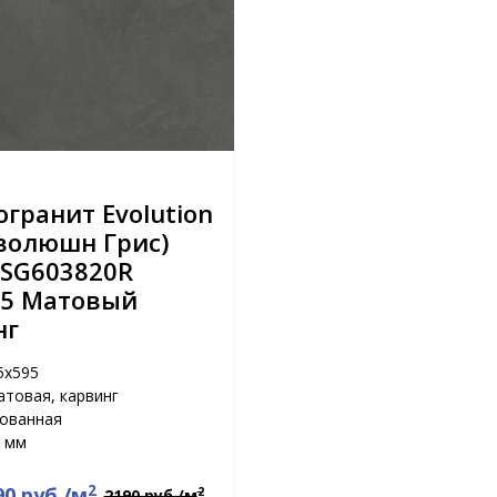
гранит Evolution
Эволюшн Грис)
 SG603820R
95 Матовый
нг
5x595
атовая, карвинг
рованная
 мм
2
90 руб./м
2
2190 руб./м