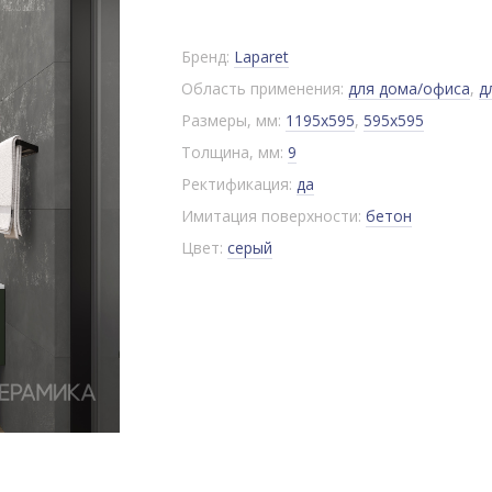
Бренд:
Laparet
Область применения:
для дома/офиса
,
д
Размеры, мм:
1195x595
,
595x595
Толщина, мм:
9
Ректификация:
да
Имитация поверхности:
бетон
Цвет:
серый