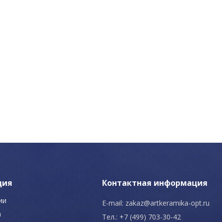
ция
Контактная информация
ии
E-mail:
zakaz@artkeramika-opt.ru
а
Тел.: +7 (499) 703-30-42