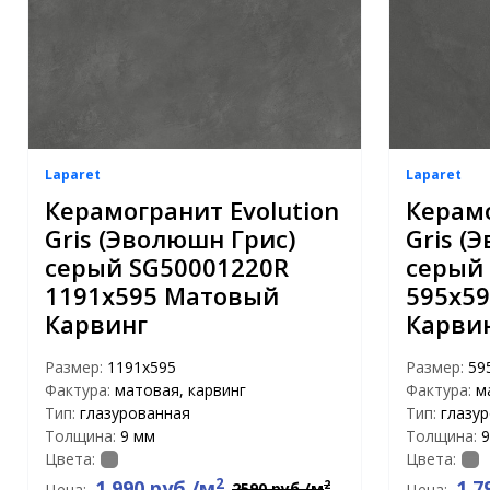
Laparet
Laparet
Керамогранит Evolution
Керамо
Gris (Эволюшн Грис)
Gris (
серый SG50001220R
серый
1191x595 Матовый
595x5
Карвинг
Карви
Размер:
1191x595
Размер:
59
Фактура:
матовая, карвинг
Фактура:
м
Тип:
глазурованная
Тип:
глазу
Толщина:
9 мм
Толщина:
9
Цвета:
Цвета:
2
1 990 руб./м
1 7
2
2590 руб./м
Цена:
Цена: