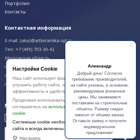
Портфолио
Контакты
Контактная информация
E-mail:
zakaz@artkeramika-opt.ru
Тел.: +7 (499) 703-30-42
Московская область,
Александр
г. Красногорск
Настройки Cookie
Добрый день! Согласно
пн-чт: 09.00-18.00
Наш сайт использует файлы cookie, чтобы
требованию производителей,
пт: 09.00-17.00
на сайте указаны, в основном,
улучшить работу сайта, повысить его
рекомендуемые розничные
эффективность и удобство.
цены. Мы занимаемся
Продолжая использовать сайт, вы
поставками на строительные
Мы в соц. сетях
соглашаетесь на
использование файлов
объекты. Размер скидки
cookie.
зависит от объема заказа.
Оставьте заявку и получите
Системные cookie необходимы для работы
индивидуальное
сайта и всегда включены.
предложение!
Настроить